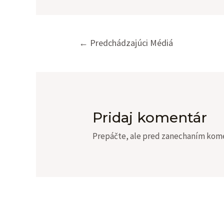
Navigácia
←
Predchádzajúci Médiá
v
článku
Pridaj komentár
Prepáčte, ale pred zanechaním kom