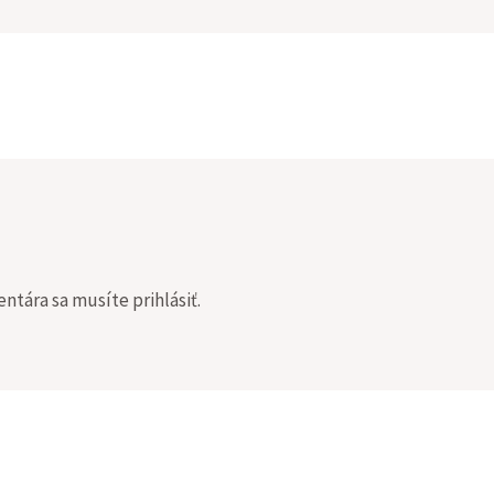
entára sa musíte
prihlásiť
.