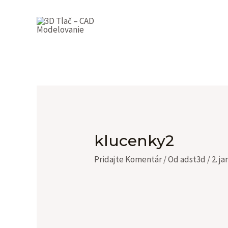
Preskočiť
na
obsah
klucenky2
Pridajte Komentár
/ Od
adst3d
/
2. j