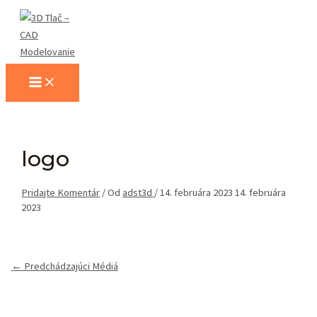
Preskočiť
na
obsah
Main
Menu
logo
Pridajte Komentár
/ Od
adst3d
/
14. februára 2023
14. februára
2023
Navigácia
←
Predchádzajúci Médiá
v
článku